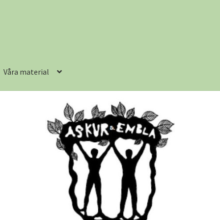
Våra material
lkor
Kundvagn
Logout
Mitt kundkonto
Produkter
Våra material
?