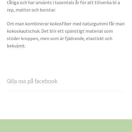
tåliga och har använts i tusentals år för att tillverka bl a
Mitt kundkonto
rep, mattor och borstar.
Produkter
Om man kombinerar kokosfiber med naturgummi får man
kokoskautschuk. Det blir ett spänstigt material som
Checkout
stöder kroppen, men som är fjädrande, elastiskt och
bekvämt.
Transaction Results
Your Account
Gilla oss på facebook
Våra material
Bomull
Dinkelskal, hirs och körsbärskärnor
Dun och fjäder från gås