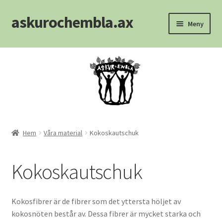
askurochembla.ax
Hoppa
Hoppa
Meny
till
till
navigering
innehåll
Hem
Att välja madrass
Blogg
Kontakt
Hem
Våra material
Kokoskautschuk
Köpvillkor
Kokoskautschuk
Kundvagn
Kokosfibrer är de fibrer som det yttersta höljet av
Logout
kokosnöten består av. Dessa fibrer är mycket starka och