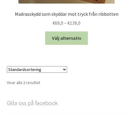
Varför ekologiskt i sovrummet?
Madrasskydd som skyddar mot tryck från ribbotten
Varför ekologiskt till ditt barn?
Prisintervall:
€
69,0
–
€
139,0
€69,0
Den
till
Välj alternativ
här
€139,0
produkten
har
flera
varianter.
De
Visar alla 2 resultat
olika
alternativen
kan
Gilla oss på facebook
väljas
på
produktsidan