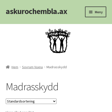
askurochembla.ax
Hoppa
Hoppa
Meny
till
till
navigering
innehåll
Hem
Att välja madrass
Blogg
Kontakt
Hem
Sovrum Vuxna
Madrasskydd
Köpvillkor
Madrasskydd
Kundvagn
Logout