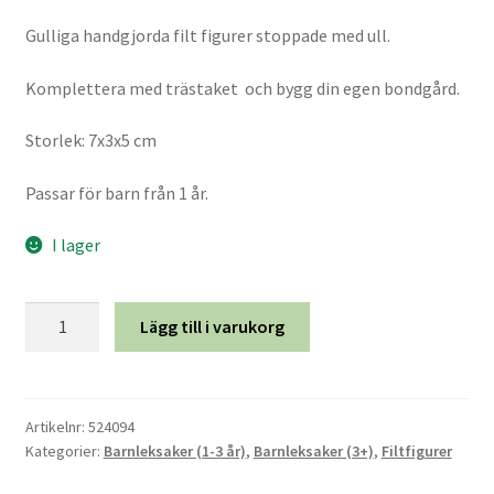
Gulliga handgjorda filt figurer stoppade med ull.
Kamelull
Komplettera med trästaket och bygg din egen bondgård.
Kokoskautschuk
Storlek: 7x3x5 cm
Merino lammull
Passar för barn från 1 år.
Naturgummi
I lager
Skötselråd
Gris
Lägg till i varukorg
mängd
Vildsiden (vegansiden)
Våra material
Artikelnr:
524094
Kategorier:
Barnleksaker (1-3 år)
,
Barnleksaker (3+)
,
Filtfigurer
Om Askur & Embla