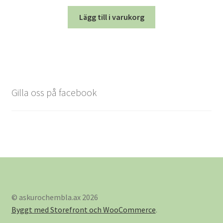
Lägg till i varukorg
Gilla oss på facebook
© askurochembla.ax 2026
Byggt med Storefront och WooCommerce
.