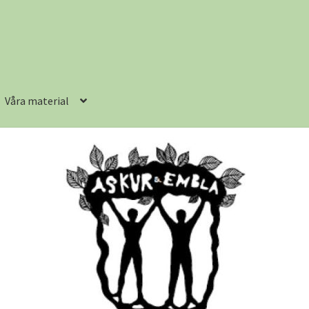
Våra material
lkor
Kundvagn
Logout
Mitt kundkonto
Produkter
Våra material
?