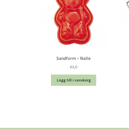
Sandform – Nalle
€
3,0
Lägg till i varukorg