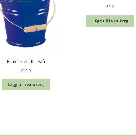
€
3,0
Lägg till i varukorg
Hink i metall – Blå
€
10,0
Lägg till i varukorg