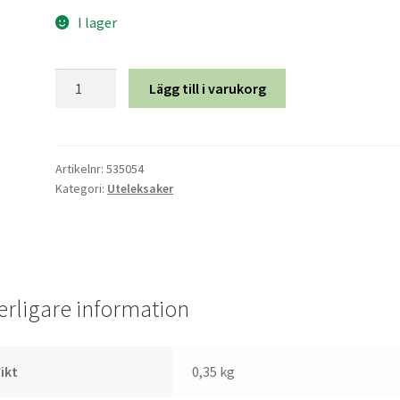
I lager
Hink
Lägg till i varukorg
i
metall
-
Röd
Artikelnr:
535054
Kategori:
Uteleksaker
mängd
terligare information
ikt
0,35 kg