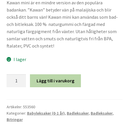
Kawan mini är en mindre version av den populära
badankan. ”Kawan” betyder vän på malaijiska och blir
Kamelull
också ditt barns vän! Kawan mini kan användas som bad-
och bitleksak. 100 % naturgummi och färgad med
Kokoskautschuk
naturliga färgpigment från växter. Utan håligheter som
samlar vatten och smuts och naturligtvis fri från BPA,
Merino lammull
ftalater, PVC och syntet!
Naturgummi
I lager
Skötselråd
Kawan
Lägg till i varukorg
mini
Vildsiden (vegansiden)
-
rosa
Våra material
mängd
Artikelnr:
553560
Kategorier:
Babyleksaker (0-1 år)
,
Badleksaker
,
Badleksaker
,
Bitringar
Om Askur & Embla