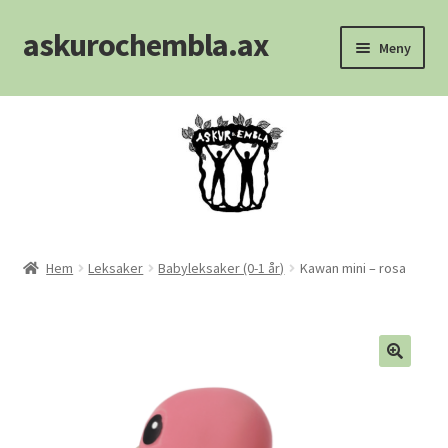
askurochembla.ax
Hoppa
Hoppa
Meny
till
till
navigering
innehåll
Hem
Att välja madrass
Blogg
Kontakt
Hem
Leksaker
Babyleksaker (0-1 år)
Kawan mini – rosa
Köpvillkor
Kundvagn
🔍
Logout